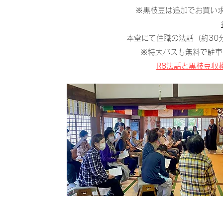
※黒枝豆は追加でお買い求
本堂にて住職の法話（約30
※特大バスも無料で駐車
R8法話と黒枝豆収