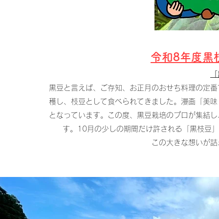
​​令和8年度
「
黒豆と言えば、ご存知、お正月のおせち料理の定番
穫し、枝豆として食べられてきました。漫画「美味
となっています。この度、黒豆栽培のプロが集結し
す。10月の少しの期間だけ許される「黒枝豆
この大きな想いが詰