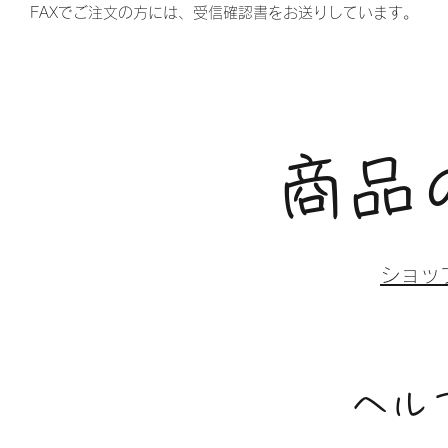
​FAXでご注文の方には、受信確認書をお送りしています。
​商
ショッ
ヘル