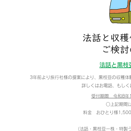
法話と​収
ご検討
法話と黒枝
3年前より旅行社様の提案により、黒枝豆の収穫体
​詳しくはお電話、もし
受付期間 令和8年
○上記期間
料金 おひとり様1,50
（法話・黒枝豆一株・特製