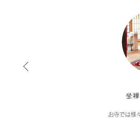
​坐
​​お寺では