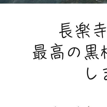
長楽
​最高の
し