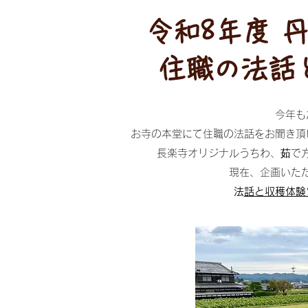
令和8年度 
住職の法話
今年も
お寺の本堂にて住職の法話をお聞き頂
長楽寺オリジナルうちわ、茹で方
現在、企画いた
​
法話と収穫体